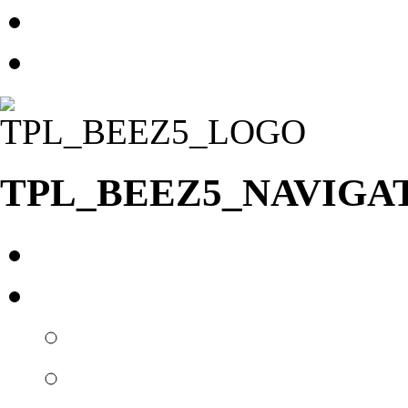
TPL_BEEZ5_SKIP_TO
TPL_BEEZ5_ERROR_J
TPL_BEEZ5_NAVIGA
Главная
О нас
Новости
Вакансии