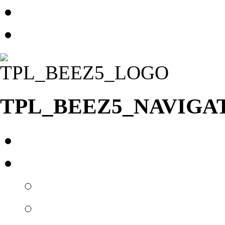
TPL_BEEZ5_SKIP_TO
TPL_BEEZ5_ERROR_J
TPL_BEEZ5_NAVIGA
Главная
О нас
Новости
Вакансии