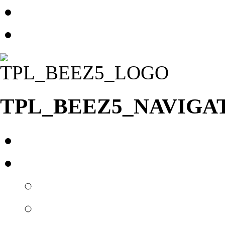
TPL_BEEZ5_SKIP_TO
TPL_BEEZ5_ERROR_J
TPL_BEEZ5_NAVIGA
Главная
О нас
Новости
Вакансии